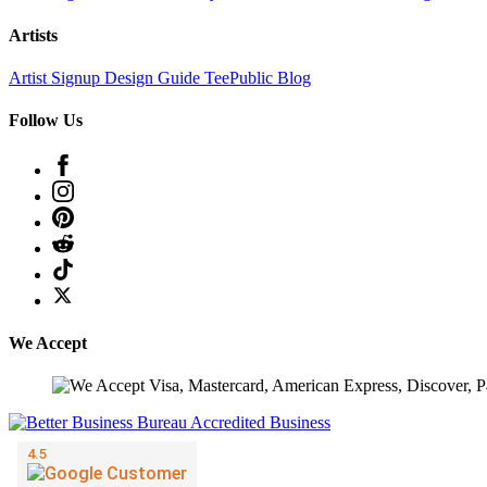
Artists
Artist Signup
Design Guide
TeePublic Blog
Follow Us
We Accept