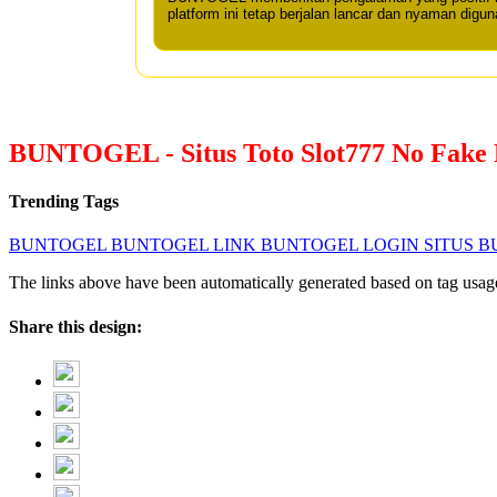
platform ini tetap berjalan lancar dan nyaman digu
BUNTOGEL - Situs Toto Slot777 No Fake F
Trending Tags
BUNTOGEL
BUNTOGEL LINK
BUNTOGEL LOGIN
SITUS 
The links above have been automatically generated based on tag usage
Share this design: