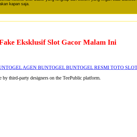
nakan kapan saja.
ake Eksklusif Slot Gacor Malam Ini
BUNTOGEL
AGEN BUNTOGEL
BUNTOGEL RESMI
TOTO SLOT
 by third-party designers on the TeePublic platform.