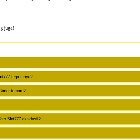
g juga!
ot777 terpercaya?
acor terbaru?
to Slot777 eksklusif?