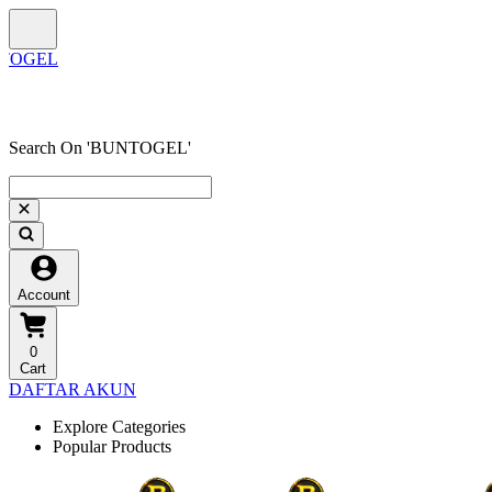
Search On 'BUNTOGEL'
Account
0
Cart
DAFTAR AKUN
Explore Categories
Popular Products