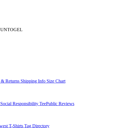
 & Returns
Shipping Info
Size Chart
t
Social Responsibility
TeePublic Reviews
west T-Shirts
Tag Directory