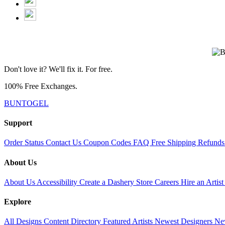
Don't love it? We'll fix it. For free.
100% Free Exchanges.
BUNTOGEL
Support
Order Status
Contact Us
Coupon Codes
FAQ
Free Shipping
Refunds
About Us
About Us
Accessibility
Create a Dashery Store
Careers
Hire an Artis
Explore
All Designs
Content Directory
Featured Artists
Newest Designers
Ne