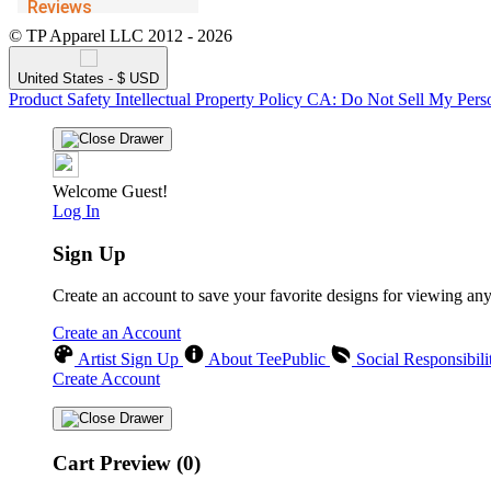
© TP Apparel LLC 2012 - 2026
United States - $ USD
Product Safety
Intellectual Property Policy
CA: Do Not Sell My Perso
Welcome Guest!
Log In
Sign Up
Create an account to save your favorite designs for viewing an
Create an Account
Artist Sign Up
About TeePublic
Social Responsibili
Create Account
Cart Preview (0)